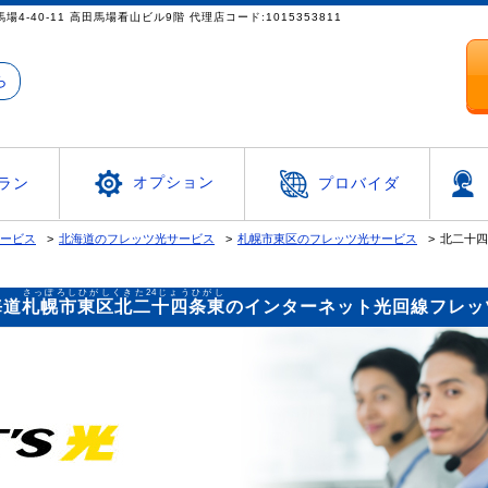
都新宿区高田馬場4-40-11 高田馬場看山ビル9階 代理店コード:1015353811
ら
オプション
ラン
プロバイダ
サービス
北海道のフレッツ光サービス
札幌市東区のフレッツ光サービス
北二十四
さっぽろしひがしくきた24じょうひがし
海道
札幌市東区北二十四条東
のインターネット光回線フレッ