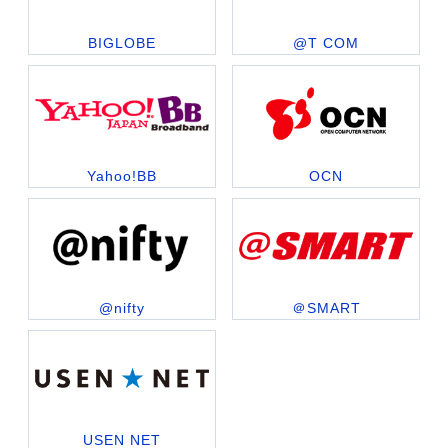
BIGLOBE
@T COM
Yahoo!BB
OCN
@nifty
＠SMART
USEN NET