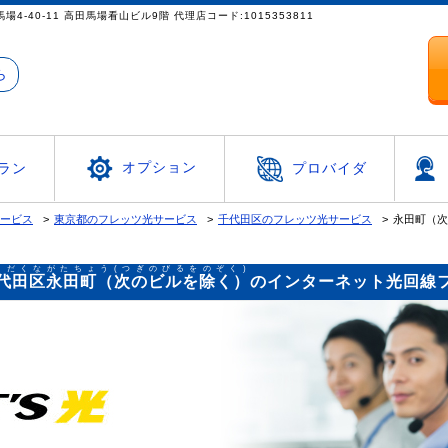
都新宿区高田馬場4-40-11 高田馬場看山ビル9階 代理店コード:1015353811
ら
オプション
ラン
プロバイダ
サービス
東京都のフレッツ光サービス
千代田区のフレッツ光サービス
永田町（次
よだくながたちょう(つぎのびるをのぞく)
代田区永田町（次のビルを除く）
のインターネット光回線