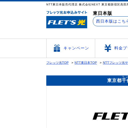
NTT東日本販売代理店 株式会社NEXT 東京
東日本版
西日本版はこち
キャンペーン
料金プ
フレッツ光TOP
NTT東日本TOP
NTTフレッツ光
ち
東京都
千