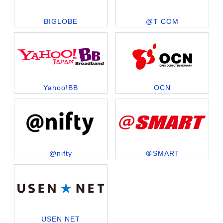
BIGLOBE
@T COM
Yahoo!BB
OCN
@nifty
＠SMART
USEN NET