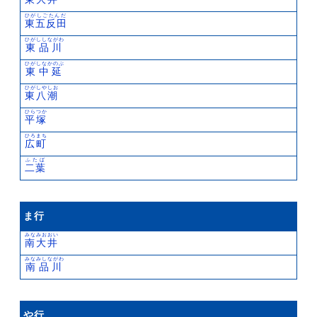
ひがしごたんだ
東五反田
ひがししながわ
東品川
ひがしなかのぶ
東中延
ひがしやしお
東八潮
ひらつか
平塚
ひろまち
広町
ふたば
二葉
ま行
みなみおおい
南大井
みなみしながわ
南品川
や行