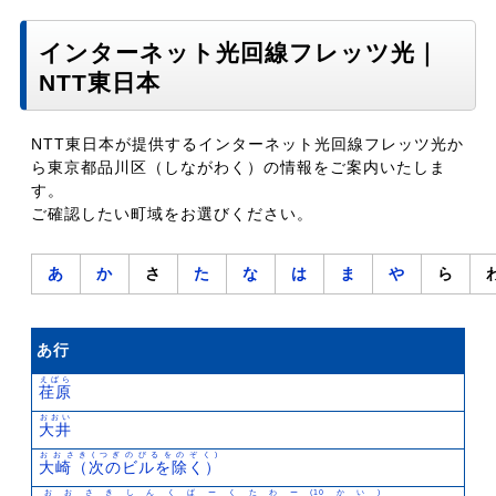
インターネット光回線フレッツ光｜
NTT東日本
NTT東日本が提供するインターネット光回線フレッツ光か
ら東京都品川区（しながわく）の情報をご案内いたしま
す。
ご確認したい町域をお選びください。
あ
か
さ
た
な
は
ま
や
ら
あ行
えばら
荏原
おおい
大井
おおさき(つぎのびるをのぞく)
大崎（次のビルを除く）
おおさきしんくぱーくたわー(10かい)