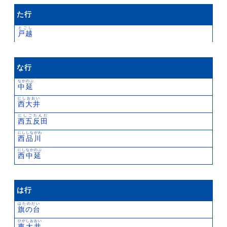
た行
とごし
戸越
な行
なかのぶ
中延
にしおおい
西大井
にしごたんだ
西五反田
にししながわ
西品川
にしなかのぶ
西中延
は行
はたのだい
旗の台
ひがしおおい
東大井