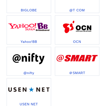
BIGLOBE
@T COM
Yahoo!BB
OCN
@nifty
＠SMART
USEN NET