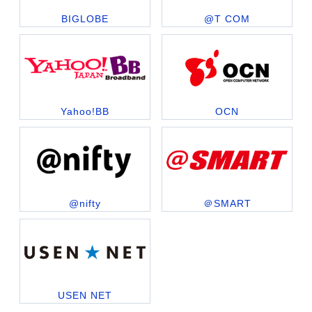
BIGLOBE
@T COM
Yahoo!BB
OCN
@nifty
＠SMART
USEN NET