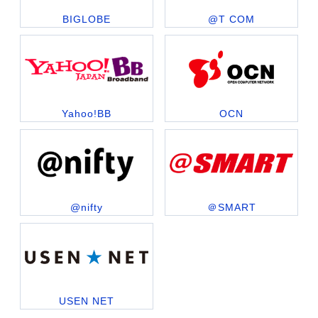
BIGLOBE
@T COM
Yahoo!BB
OCN
@nifty
＠SMART
USEN NET