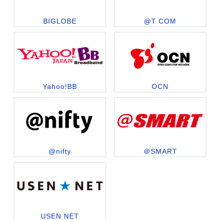
BIGLOBE
@T COM
Yahoo!BB
OCN
@nifty
＠SMART
USEN NET