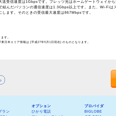
送受信速度は1Gbpsです。フレッツ光はホームゲートウェイから
iで結んだパソコンの通信速度は1.3Gbps以上です。また、Wi-Fiは
します。そのときの受信最大速度は867Mbpsです。
ります。
東日本エリア情報は [平成27年5月1日現在] のものとなります。
ら
オプション
プロバイダ
プラン
ひかり電話
BIGLOBE