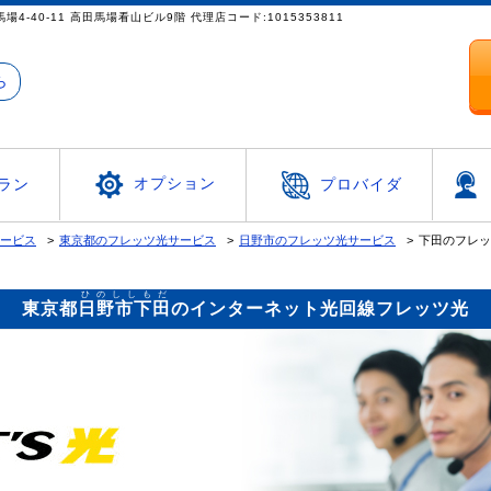
都新宿区高田馬場4-40-11 高田馬場看山ビル9階 代理店コード:1015353811
ら
オプション
ラン
プロバイダ
サービス
東京都のフレッツ光サービス
日野市のフレッツ光サービス
下田のフレッ
ひのししもだ
東京都
日野市下田
のインターネット光回線フレッツ光