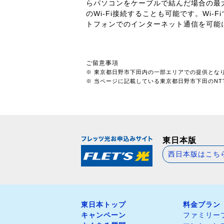
らパソコンをケーブルで結んだ場合の最大
のWi-Fi接続することも可能です。Wi-F
トフォンでのインターネット通信を可能に
ご留意事項
※ 東京都日野市下田内の一部エリアでの提供とな
※ 当ページに記載している東京都日野市下田のNTT
東日本版
西日本版はこち
東日本トップ
料金プラン
キャンペーン
ファミリー