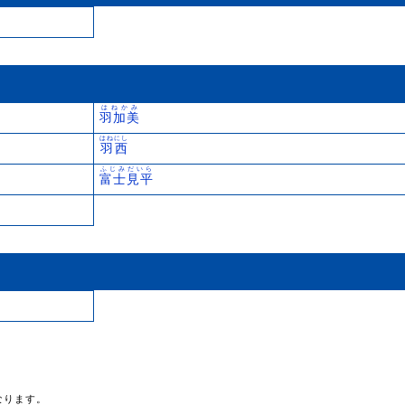
はねかみ
羽加美
はねにし
羽西
ふじみだいら
富士見平
なります。