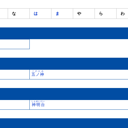
な
は
ま
や
ら
わ
ごのかみ
五ノ神
しんめいだい
神明台