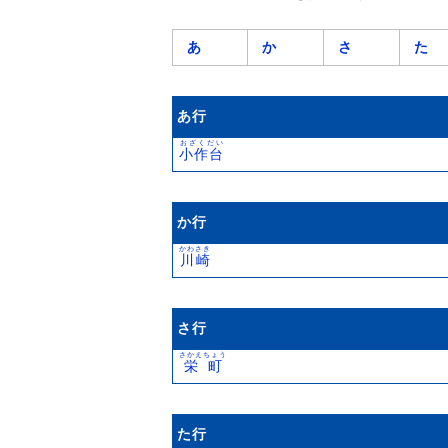
あ
か
さ
た
あ行
おざくだい
小作台
か行
かわさき
川崎
さ行
さかえちょう
栄町
た行