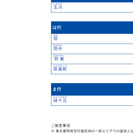
たまがわ
玉川
は行
はね
羽
はねなか
羽中
はねひがし
羽東
ふたばちょう
双葉町
ま行
みどりがおか
緑ケ丘
ご留意事項
※ 東京都羽村市行政区内の一部エリアでの提供と