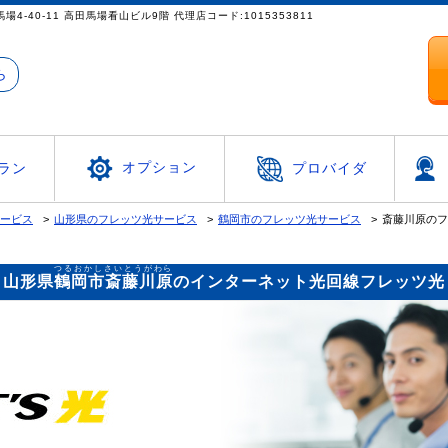
都新宿区高田馬場4-40-11 高田馬場看山ビル9階 代理店コード:1015353811
ら
オプション
ラン
プロバイダ
サービス
山形県のフレッツ光サービス
鶴岡市のフレッツ光サービス
斎藤川原のフ
つるおかしさいとうがわら
山形県
鶴岡市斎藤川原
のインターネット光回線フレッツ光