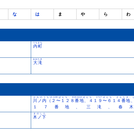
な
は
ま
や
ら
わ
うちまち
内町
おおたき
大滝
かわのうち(2-128ばんち、419-614ばんち、1717ばんち、さんたき、
川ノ内（２〜１２８番地、４１９〜６１４番地
１７番地、三滝、春
きのした
木ノ下