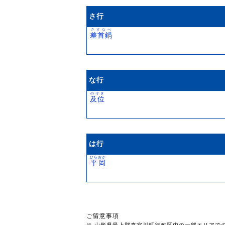
さ行
さすなべ
差首鍋
な行
のぞき
及位
は行
ひらおか
平岡
ご留意事項
※ 山形県最上郡真室川町行政区内の一部エリアで