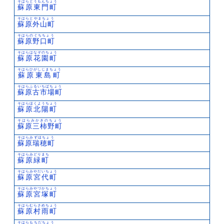
そはらとうもんちょう
蘇原東門町
そはらとやまちょう
蘇原外山町
そはらのぐちちょう
蘇原野口町
そはらはなぞのちょう
蘇原花園町
そはらひがしじまちょう
蘇原東島町
そはらふるいちばちょう
蘇原古市場町
そはらほくようちょう
蘇原北陽町
そはらみかきのちょう
蘇原三柿野町
そはらみずほちょう
蘇原瑞穂町
そはらみどりまち
蘇原緑町
そはらみやだいちょう
蘇原宮代町
そはらみやづかちょう
蘇原宮塚町
そはらむらさめちょう
蘇原村雨町
そはらもちだちょう