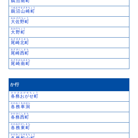
鵜沼南町
うぬまやまざきちょう
鵜沼山崎町
おおざのちょう
大佐野町
おおのちょう
大野町
おざききたまち
尾崎北町
おざきにしまち
尾崎西町
おざきみなみまち
尾崎南町
か行
かかみおがせちょう
各務おがせ町
かかみくるまほら
各務車洞
かかみにしまち
各務西町
かかみひがしまち
各務東町
かかみふなやまちょう
各務船山町