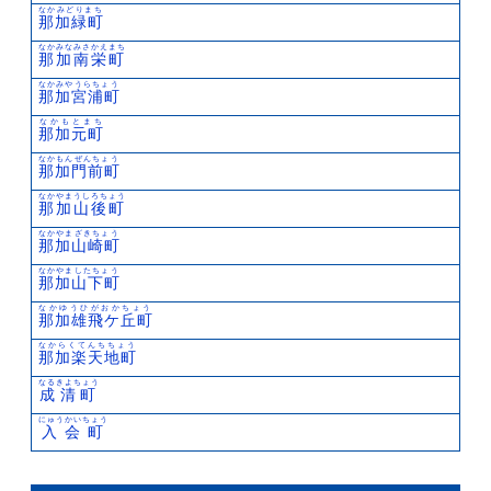
なかみどりまち
那加緑町
なかみなみさかえまち
那加南栄町
なかみやうらちょう
那加宮浦町
なかもとまち
那加元町
なかもんぜんちょう
那加門前町
なかやまうしろちょう
那加山後町
なかやまざきちょう
那加山崎町
なかやましたちょう
那加山下町
なかゆうひがおかちょう
那加雄飛ケ丘町
なからくてんちちょう
那加楽天地町
なるきよちょう
成清町
にゅうかいちょう
入会町