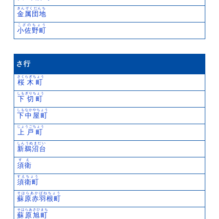
きんぞくだんち
金属団地
こざのちょう
小佐野町
さ行
さくらぎちょう
桜木町
しもぎりちょう
下切町
しもなかやちょう
下中屋町
じょうごちょう
上戸町
しんうぬまだい
新鵜沼台
すえ
須衛
すえちょう
須衛町
そはらあかばねちょう
蘇原赤羽根町
そはらあさひまち
蘇原旭町