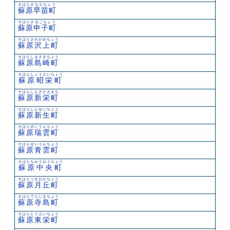
そはらさなえちょう
蘇原早苗町
そはらさるこちょう
蘇原申子町
そはらさわがみちょう
蘇原沢上町
そはらしまさきちょう
蘇原島崎町
そはらしょうえいちょう
蘇原昭栄町
そはらしんさかえまち
蘇原新栄町
そはらしんせいちょう
蘇原新生町
そはらずいうんちょう
蘇原瑞雲町
そはらせいうんちょう
蘇原青雲町
そはらちゅうおうちょう
蘇原中央町
そはらつきおかちょう
蘇原月丘町
そはらてらじまちょう
蘇原寺島町
そはらとうえいちょう
蘇原東栄町