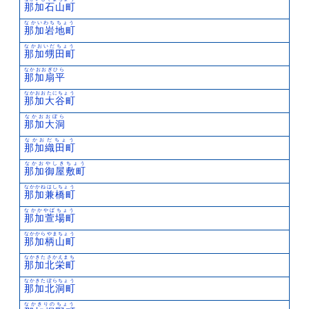
那加石山町
なかいわちちょう
那加岩地町
なかおいだちょう
那加甥田町
なかおおぎひら
那加扇平
なかおおたにちょう
那加大谷町
なかおおぼら
那加大洞
なかおだちょう
那加織田町
なかおやしきちょう
那加御屋敷町
なかかねはしちょう
那加兼橋町
なかかやばちょう
那加萱場町
なかからやまちょう
那加柄山町
なかきたさかえまち
那加北栄町
なかきたぼらちょう
那加北洞町
なかきりのちょう