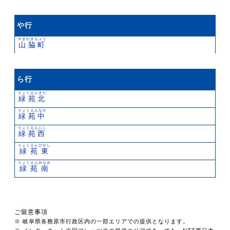
や行
やまわきちょう
山脇町
ら行
りょくえんきた
緑苑北
りょくえんなか
緑苑中
りょくえんにし
緑苑西
りょくえんひがし
緑苑東
りょくえんみなみ
緑苑南
ご留意事項
※ 岐阜県各務原市行政区内の一部エリアでの提供となります。