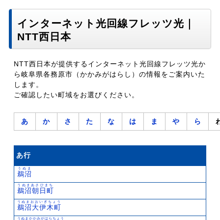
インターネット光回線フレッツ光｜
NTT西日本
NTT西日本が提供するインターネット光回線フレッツ光か
ら岐阜県各務原市（かかみがはらし）の情報をご案内いた
します。
ご確認したい町域をお選びください。
あ
か
さ
た
な
は
ま
や
ら
あ行
うぬま
鵜沼
うぬまあさひまち
鵜沼朝日町
うぬまおおいぎちょう
鵜沼大伊木町
うぬまかかみがはらちょう