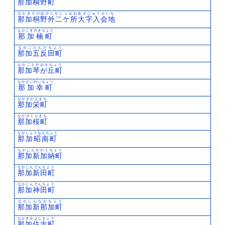
那加桐野町
なかきりのほかにかしょおおあざにゅうかいち
那加桐野外二ケ所大字入会地
なかくすのきちょう
那加楠町
なかごたんだちょう
那加五反田町
なかことがおかちょう
那加琴が丘町
なかさいわいちょう
那加幸町
なかさかえまち
那加栄町
なかさくらまち
那加桜町
なかしょうなんちょう
那加昭南町
なかしんかのうちょう
那加新加納町
なかしんでんちょう
那加新田町
なかじんでんちょう
那加神田町
なかしんなかちょう
那加新那加町
なかすみよしちょう
那加住吉町