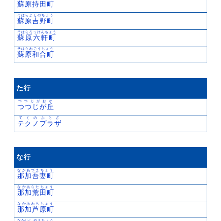
蘇原持田町
そはらよしのちょう
蘇原吉野町
そはらろっけんちょう
蘇原六軒町
そはらわごうちょう
蘇原和合町
た行
つつじがおか
つつじが丘
てくのぷらざ
テクノプラザ
な行
なかあづまちょう
那加吾妻町
なかあらたちょう
那加荒田町
なかあわらちょう
那加芦原町
なかいしやまちょう