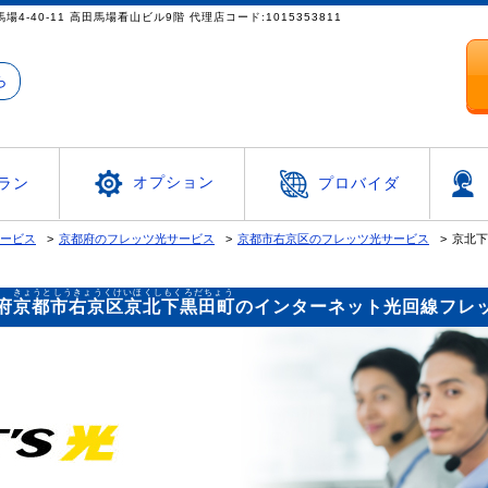
都新宿区高田馬場4-40-11 高田馬場看山ビル9階 代理店コード:1015353811
ら
オプション
ラン
プロバイダ
サービス
京都府のフレッツ光サービス
京都市右京区のフレッツ光サービス
京北下
きょうとしうきょうくけいほくしもくろだちょう
府
京都市右京区京北下黒田町
のインターネット光回線フレ