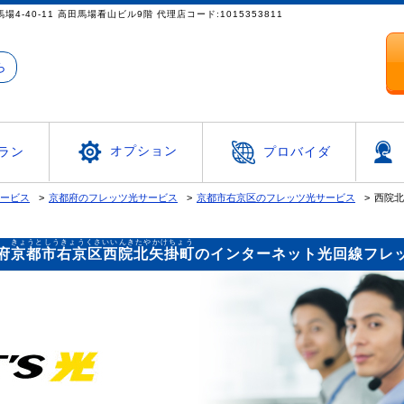
都新宿区高田馬場4-40-11 高田馬場看山ビル9階 代理店コード:1015353811
ら
オプション
ラン
プロバイダ
サービス
京都府のフレッツ光サービス
京都市右京区のフレッツ光サービス
西院北
きょうとしうきょうくさいいんきたやかけちょう
府
京都市右京区西院北矢掛町
のインターネット光回線フレ