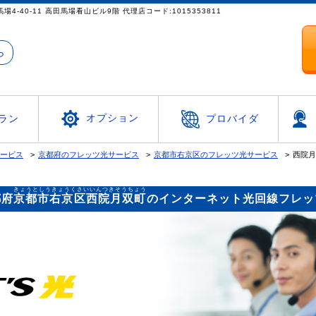
都新宿区高田馬場4-40-11 高田馬場看山ビル9階 代理店コード:1015353811
ら
オプション
ラン
プロバイダ
サービス
京都府のフレッツ光サービス
京都市右京区のフレッツ光サービス
西院月
きょうとしうきょうくさいいんつきそうちょう
都府
京都市右京区西院月双町
のインターネット光回線フレッ