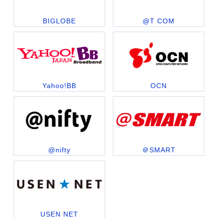
BIGLOBE
@T COM
Yahoo!BB
OCN
@nifty
＠SMART
USEN NET