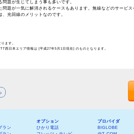
る問題が生じてしまう事も多いです。
た問題が一気に解消されるケースもあります。無線などのサービス
は、光回線のメリットなのです。
なります。
T西日本エリア情報は [平成27年5月1日現在] のものとなります。
ら
オプション
プロバイダ
プラン
ひかり電話
BIGLOBE
プラン
フレッツ・テレビ
@T COM