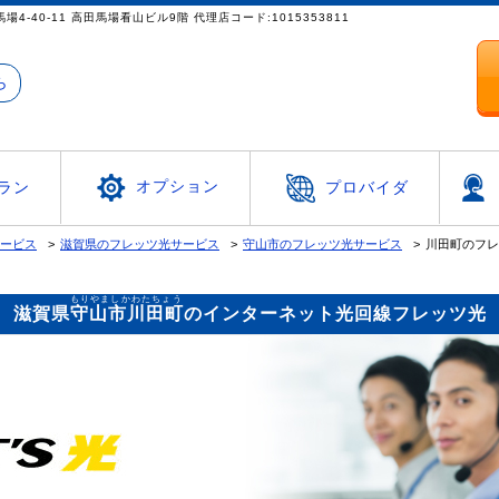
都新宿区高田馬場4-40-11 高田馬場看山ビル9階 代理店コード:1015353811
ら
オプション
ラン
プロバイダ
サービス
滋賀県のフレッツ光サービス
守山市のフレッツ光サービス
川田町のフレ
もりやましかわたちょう
滋賀県
守山市川田町
のインターネット光回線フレッツ光