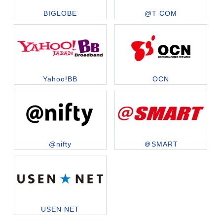
BIGLOBE
@T COM
Yahoo!BB
OCN
@nifty
＠SMART
USEN NET