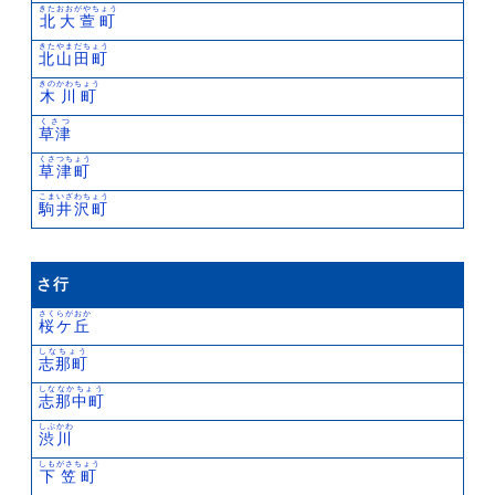
きたおおがやちょう
北大萱町
きたやまだちょう
北山田町
きのかわちょう
木川町
くさつ
草津
くさつちょう
草津町
こまいざわちょう
駒井沢町
さ行
さくらがおか
桜ケ丘
しなちょう
志那町
しななかちょう
志那中町
しぶかわ
渋川
しもがさちょう
下笠町