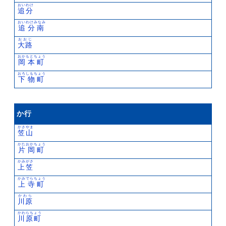
おいわけ
追分
おいわけみなみ
追分南
おおじ
大路
おかもとちょう
岡本町
おろしもちょう
下物町
か行
かさやま
笠山
かたおかちょう
片岡町
かみがさ
上笠
かみでらちょう
上寺町
かわら
川原
かわらちょう
川原町