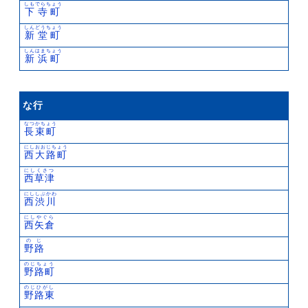
しもでらちょう
下寺町
しんどうちょう
新堂町
しんはまちょう
新浜町
な行
なつかちょう
長束町
にしおおじちょう
西大路町
にしくさつ
西草津
にししぶかわ
西渋川
にしやぐら
西矢倉
のじ
野路
のじちょう
野路町
のじひがし
野路東