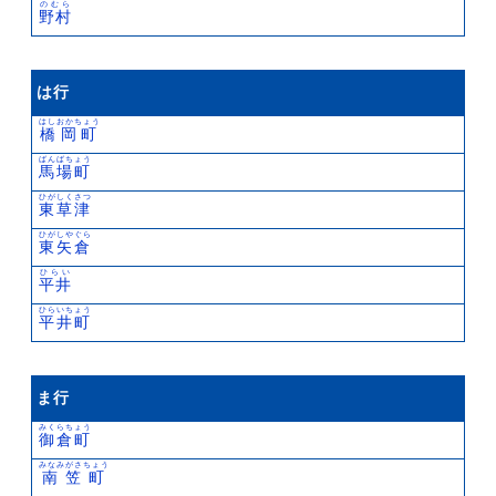
のむら
野村
は行
はしおかちょう
橋岡町
ばんばちょう
馬場町
ひがしくさつ
東草津
ひがしやぐら
東矢倉
ひらい
平井
ひらいちょう
平井町
ま行
みくらちょう
御倉町
みなみがさちょう
南笠町