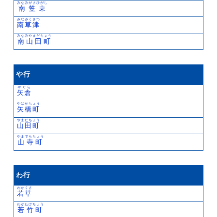
みなみがさひがし
南笠東
みなみくさつ
南草津
みなみやまだちょう
南山田町
や行
やぐら
矢倉
やばせちょう
矢橋町
やまだちょう
山田町
やまでらちょう
山寺町
わ行
わかくさ
若草
わかたけちょう
若竹町