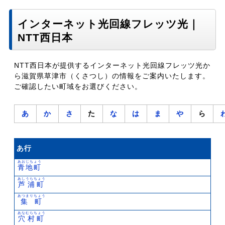
インターネット光回線フレッツ光｜
NTT西日本
NTT西日本が提供するインターネット光回線フレッツ光か
ら滋賀県草津市（くさつし）の情報をご案内いたします。
ご確認したい町域をお選びください。
あ
か
さ
た
な
は
ま
や
ら
あ行
あおじちょう
青地町
あしうらちょう
芦浦町
あつまりちょう
集町
あなむらちょう
穴村町