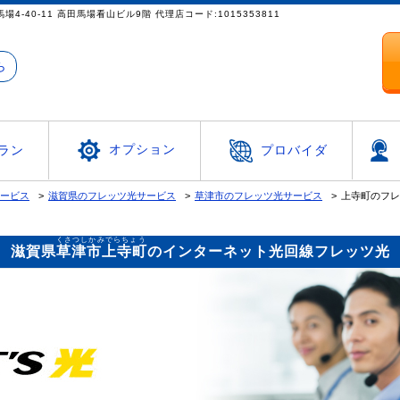
都新宿区高田馬場4-40-11 高田馬場看山ビル9階 代理店コード:1015353811
ら
オプション
ラン
プロバイダ
サービス
滋賀県のフレッツ光サービス
草津市のフレッツ光サービス
上寺町のフレ
くさつしかみでらちょう
滋賀県
草津市上寺町
のインターネット光回線フレッツ光