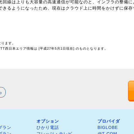
光回線は上りも大容量の高速通信が可能なのと、インフラの整備に
できるようになったため、現在はクラウド上に時間をかけずに保存
なります。
T西日本エリア情報は [平成27年5月1日現在] のものとなります。
ら
オプション
プロバイダ
プラン
ひかり電話
BIGLOBE
プラン
フレッツ・テレビ
@T COM